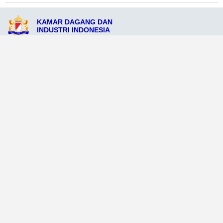
KAMAR DAGANG DAN
INDUSTRI INDONESIA
Jl. Sampang No. 12, Sampang, Jawa Timur 69211
admin@kadinkabupatensampang.org
081234567890
Ikuti Sosial Media Resmi KADIN
Dataweb
Aceh Tamiang
Agats
Arso
Bajawa
Bengkayang
Bengkulu Tengah