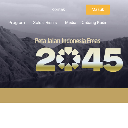
Kontak
Masuk
i
Program
Solusi Bisnis
Media
Cabang Kadin